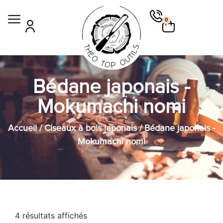
0
Bédane japonais -
Mokumachi nomi
Accueil
/
Ciseaux à bois japonais
/ Bédane japonais -
Mokumachi nomi
4 résultats affichés