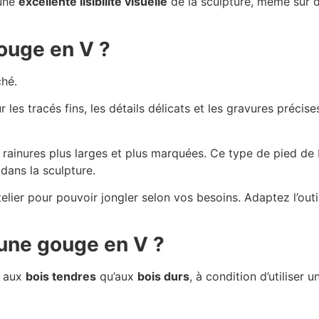
 une
excellente lisibilité visuelle
de la sculpture, même sur d
ouge en V ?
ché.
 les tracés fins, les détails délicats et les gravures précise
 rainures plus larges et plus marquées. Ce type de pied de 
 dans la sculpture.
lier pour pouvoir jongler selon vos besoins. Adaptez l’outil
 une gouge en V ?
n aux
bois tendres
qu’aux
bois durs
, à condition d’utiliser u