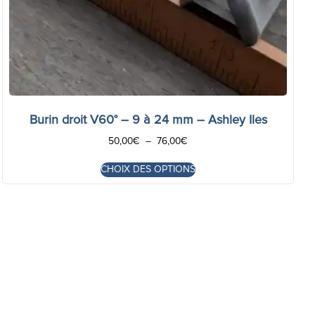
Burin droit V60° – 9 à 24 mm – Ashley Iles
50,00
€
–
76,00
€
CHOIX DES OPTIONS