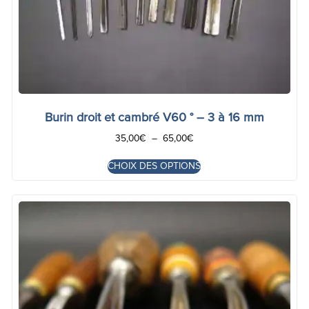
Burin droit et cambré V60 ° – 3 à 16 mm
35,00
€
–
65,00
€
CHOIX DES OPTIONS