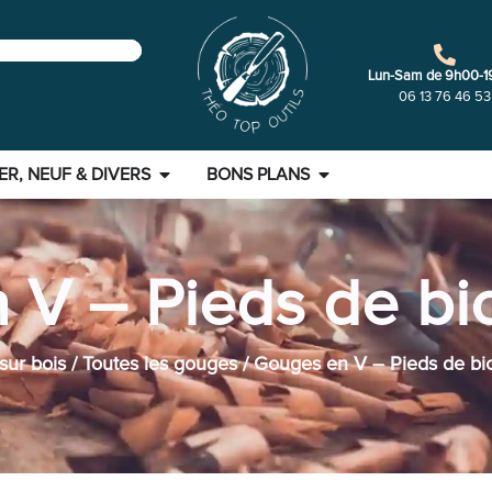
Lun-Sam de 9h00-1
06 13 76 46 53
ER, NEUF & DIVERS
BONS PLANS
 V – Pieds de bi
sur bois
/
Toutes les gouges
/ Gouges en V – Pieds de bi