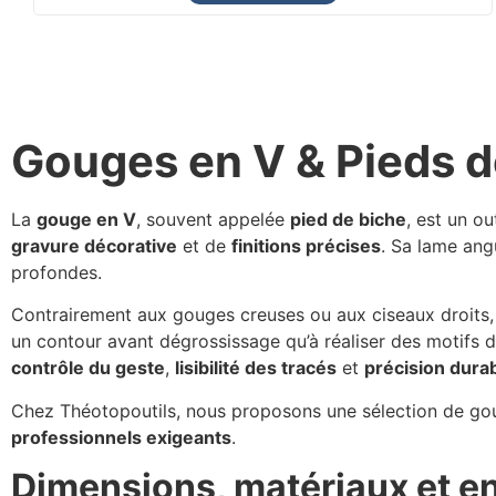
Gouges en V & Pieds d
La
gouge en V
, souvent appelée
pied de biche
, est un o
gravure décorative
et de
finitions précises
. Sa lame angu
profondes.
Contrairement aux gouges creuses ou aux ciseaux droits
un contour avant dégrossissage qu’à réaliser des motifs dé
contrôle du geste
,
lisibilité des tracés
et
précision dura
Chez Théotopoutils, nous proposons une sélection de g
professionnels exigeants
.
Dimensions, matériaux et en