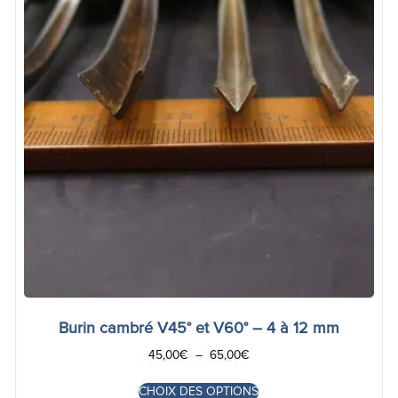
Burin cambré V45° et V60° – 4 à 12 mm
45,00
€
–
65,00
€
CHOIX DES OPTIONS