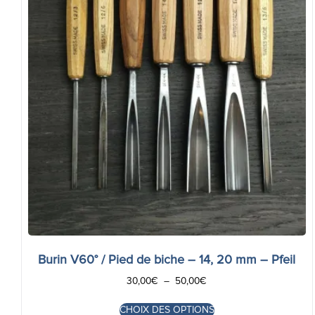
Burin V60° / Pied de biche – 14, 20 mm – Pfeil
30,00
€
–
50,00
€
CHOIX DES OPTIONS