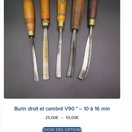
Burin droit et cambré V90 ° – 10 à 16 mm
25,00
€
–
55,00
€
CHOIX DES OPTIONS