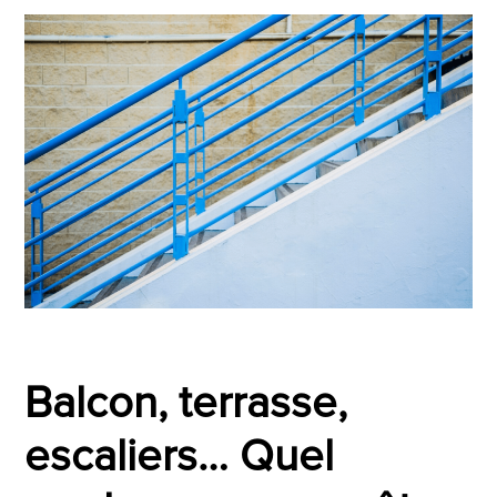
Balco
n, ter
rasse,
escaliers… Quel