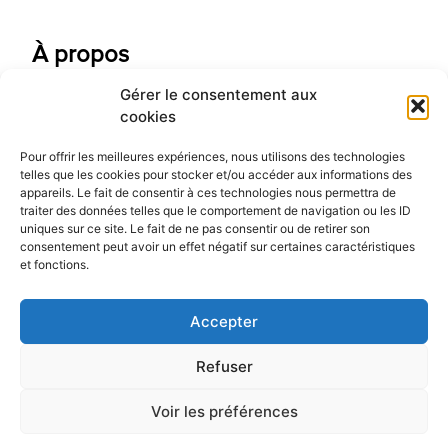
À propos
Gérer le consentement aux
Contactez-nous
cookies
Galerie d'art
Pour offrir les meilleures expériences, nous utilisons des technologies
Qui sommes-nous
telles que les cookies pour stocker et/ou accéder aux informations des
appareils. Le fait de consentir à ces technologies nous permettra de
Blog
traiter des données telles que le comportement de navigation ou les ID
uniques sur ce site. Le fait de ne pas consentir ou de retirer son
consentement peut avoir un effet négatif sur certaines caractéristiques
et fonctions.
Accepter
Refuser
Voir les préférences
© 2023 ThéoTopOutils – Réalisation Kernel