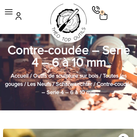
0
Contre-coudée – Serie
4 – 6 à 10 mm
Accueil
/
Outils de sculpture sur bois
/
Toutes les
gouges
/
Les Neufs / Scharwaechter
/ Contre-coudée
– Serie 4 – 6 à 10 mm