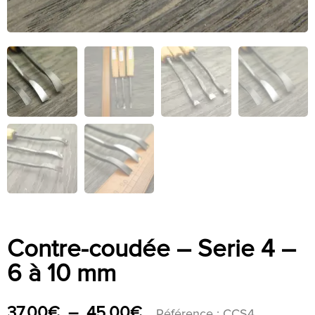
Contre-coudée – Serie 4 –
6 à 10 mm
37,00
€
–
45,00
€
Référence : CCS4