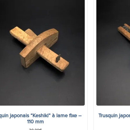
quin japonais “Keshiki” à lame fixe –
Trusquin japo
110 mm