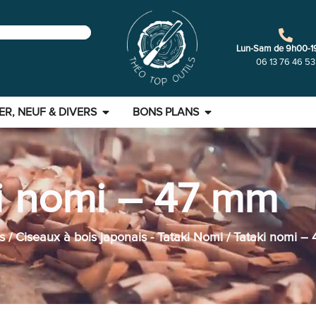
Lun-Sam de 9h00-1
06 13 76 46 53
ER, NEUF & DIVERS
BONS PLANS
i nomi – 47 mm
s
/
Ciseaux à bois japonais - Tataki Nomi
/ Tataki nomi –