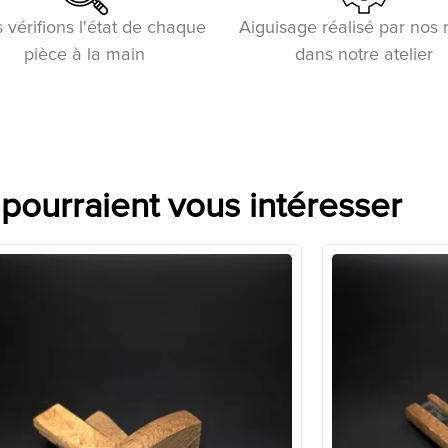
 vérifions l'état de chaque
Aiguisage réalisé par nos
pièce à la main
dans notre atelier
 pourraient vous intéresser