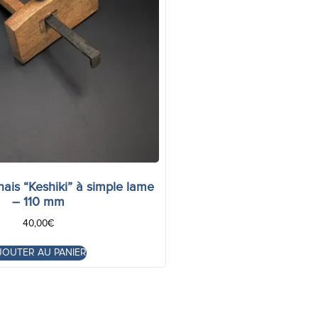
nais “Keshiki” à simple lame
– 110 mm
40,00
€
JOUTER AU PANIER