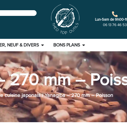
Lun-Sam de 9h00-1
06 13 76 46 53
ER, NEUF & DIVERS
BONS PLANS
– 270 mm – Pois
e cuisine japonais
/ Yanagiba – 270 mm – Poisson