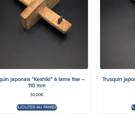
quin japonais “Keshiki” à lame fixe –
Trusquin japo
110 mm
30,00
€
AJOUTER AU PANIER
A