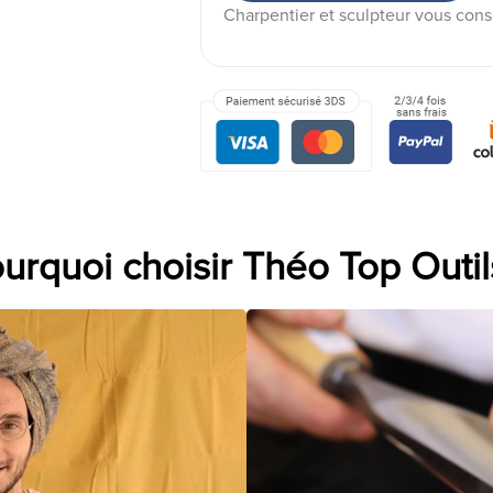
Charpentier et sculpteur vous cons
urquoi choisir Théo Top Outil