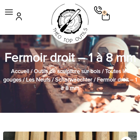
0
Fermoir droit – 1 à 8 mm
Accueil
/
Outils de sculpture sur bois
/
Toutes les
gouges
/
Les Neufs / Scharwaechter
/ Fermoir droit – 1
à 8 mm