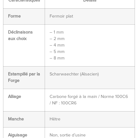
Caractéristiques
Détails
Forme
Fermoir plat
Déclinaisons
– 1 mm
aux choix
– 2 mm
– 4 mm
– 5 mm
– 8 mm
Estampillé par la
Scharwaechter (Alsacien)
Forge
Alliage
Carbone forgé à la main / Norme 100C6
/ NF : 100CR6
Manche
Hêtre
Aiguisage
Non, sortie d’usine