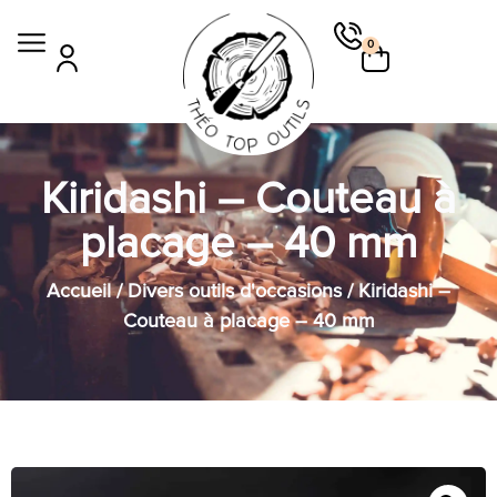
0
Kiridashi – Couteau à
placage – 40 mm
Accueil
/
Divers outils d'occasions
/ Kiridashi –
Couteau à placage – 40 mm