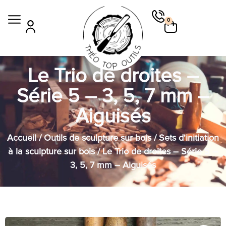
0
Le Trio de droites –
Série 5 – 3, 5, 7 mm –
Aiguisés
Accueil
/
Outils de sculpture sur bois
/
Sets d'initiation
à la sculpture sur bois
/ Le Trio de droites – Série 5 –
3, 5, 7 mm – Aiguisés