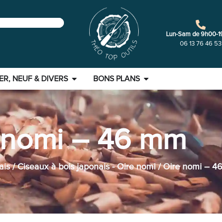
Lun-Sam de 9h00-1
06 13 76 46 53
ER, NEUF & DIVERS
BONS PLANS
 nomi – 46 mm
ais
/
Ciseaux à bois japonais - Oire nomi
/ Oire nomi – 4