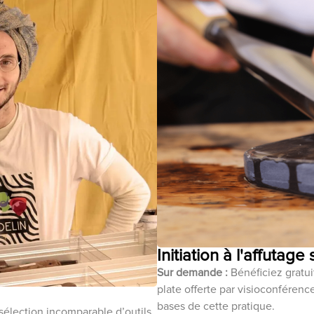
Initiation à l'affutage
Sur demande :
Bénéficiez gratuit
plate offerte par visioconféren
bases de cette pratique.
sélection incomparable d’outils