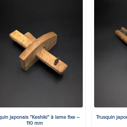
quin japonais “Keshiki” à lame fixe –
Trusquin japo
110 mm