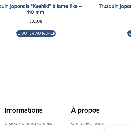
quin japonais “Keshiki” à lame fixe –
Trusquin japo
110 mm
30,00
€
AJOUTER AU PANIER
A
Informations
À propos
Ciseaux à bois japonais
Contactez-nous