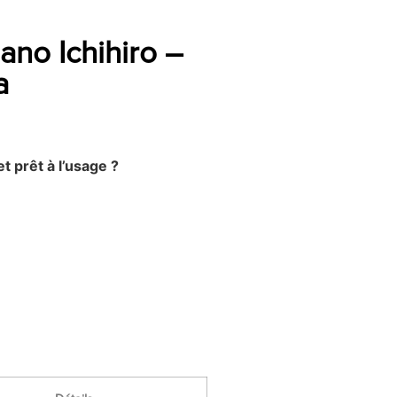
ano Ichihiro –
a
et prêt à l’usage ?