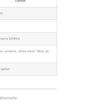
Détails
mi
mano Ichihiro
e carbone, white steel / Bois de
 option
ditionnelle