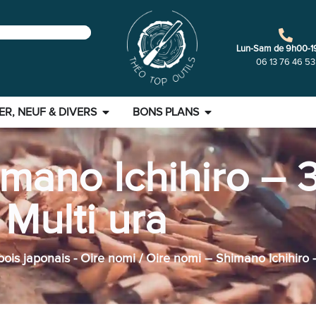
Lun-Sam de 9h00-1
06 13 76 46 53
ER, NEUF & DIVERS
BONS PLANS
imano Ichihiro –
Multi ura
bois japonais - Oire nomi
/ Oire nomi – Shimano Ichihiro