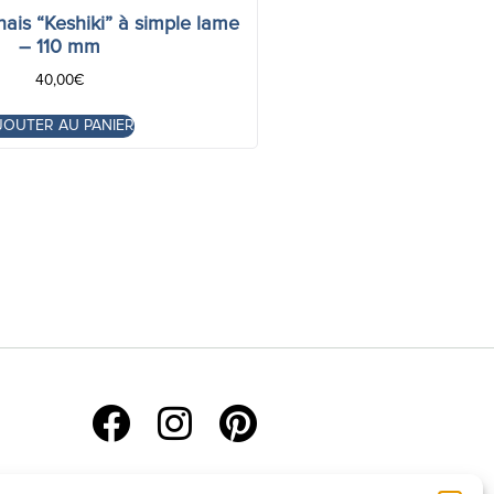
nais “Keshiki” à simple lame
– 110 mm
40,00
€
JOUTER AU PANIER