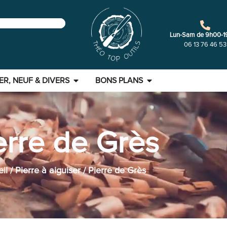
Lun-Sam de 9h00-1
06 13 76 46 53
ER, NEUF & DIVERS
BONS PLANS
erre de Grès
il
/
Pierre à aiguiser
/ Pierre de Grès