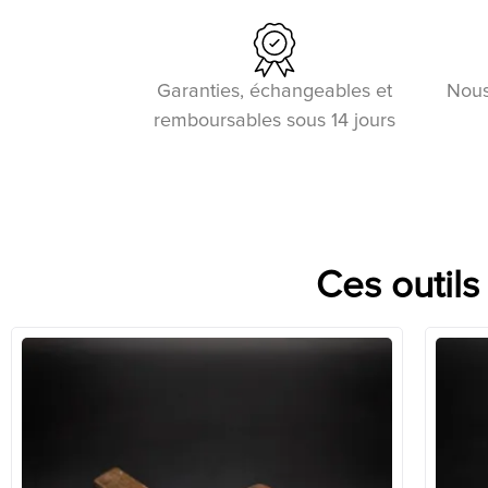
Garanties, échangeables et
Nous
remboursables sous 14 jours
Ces outils