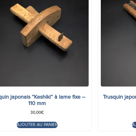
quin japonais “Keshiki” à lame fixe –
Trusquin japo
110 mm
30,00
€
AJOUTER AU PANIER
A