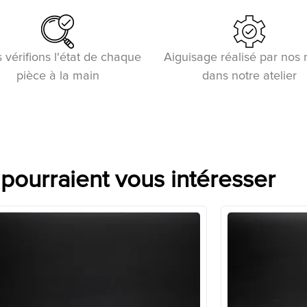
 vérifions l'état de chaque
Aiguisage réalisé par nos
pièce à la main
dans notre atelier
 pourraient vous intéresser