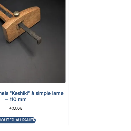
nais “Keshiki” à simple lame
– 110 mm
40,00
€
JOUTER AU PANIER