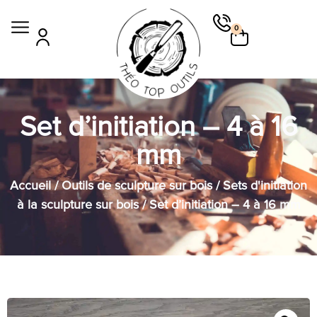
0
Set d’initiation – 4 à 16
mm
Accueil
/
Outils de sculpture sur bois
/
Sets d'initiation
à la sculpture sur bois
/ Set d’initiation – 4 à 16 mm