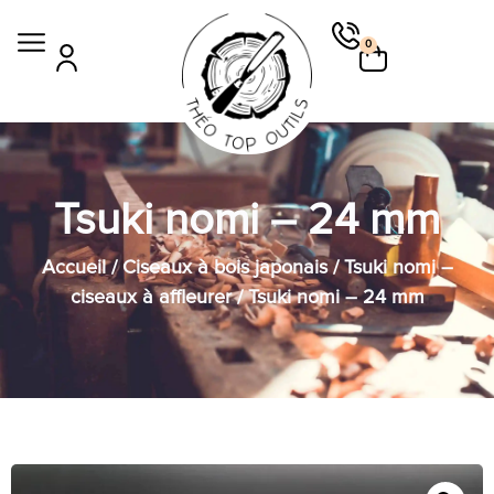
0
Tsuki nomi – 24 mm
Accueil
/
Ciseaux à bois japonais
/
Tsuki nomi –
ciseaux à affleurer
/ Tsuki nomi – 24 mm