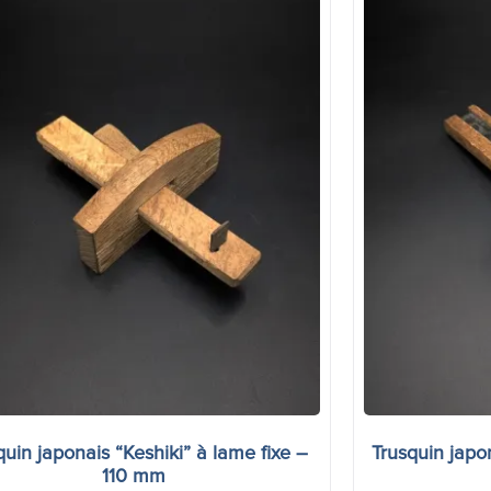
quin japonais “Keshiki” à lame fixe –
Trusquin japo
110 mm