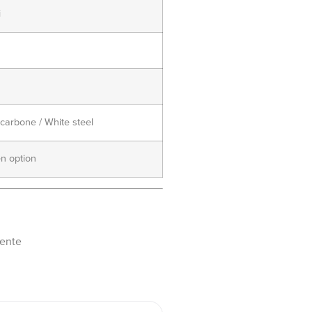
i
carbone / White steel
en option
pente