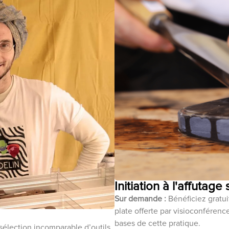
Initiation à l'affutage
Sur demande :
Bénéficiez gratuit
plate offerte par visioconféren
bases de cette pratique.
sélection incomparable d’outils