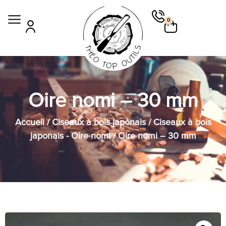
0
Oire nomi – 30 mm
Accueil
/
Ciseaux à bois japonais
/
Ciseaux à bois
japonais - Oire nomi
/ Oire nomi – 30 mm