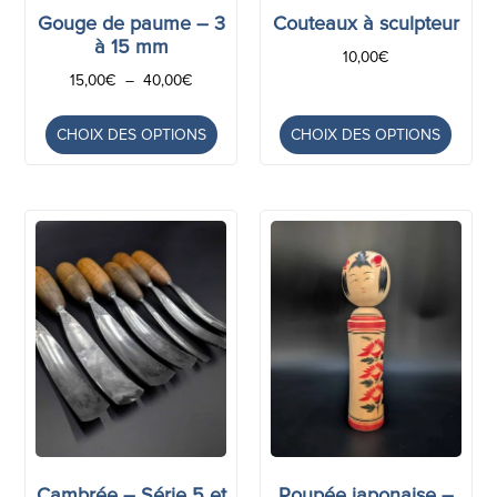
Gouge de paume – 3
Couteaux à sculpteur
à 15 mm
10,00
€
15,00
€
–
40,00
€
CHOIX DES OPTIONS
CHOIX DES OPTIONS
Cambrée – Série 5 et
Poupée japonaise –