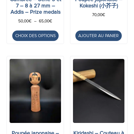
7 – 8 à 27 mm –
Kokeshi (小芥子)
Addis – Prize medals
70,00
€
50,00
€
–
65,00
€
CHOIX DES OPTIONS
AJOUTER AU PANIER
Poupée japonaise –
Kiridashi – Couteau à