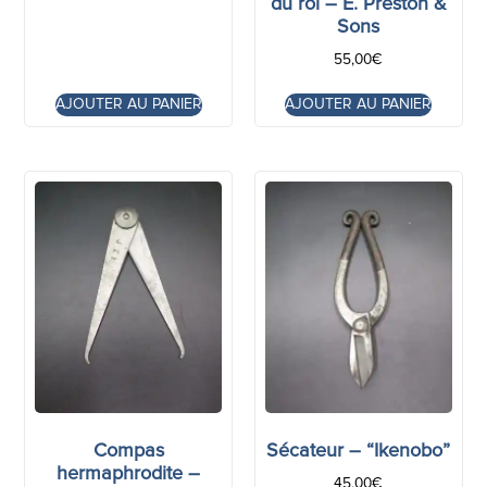
du roi – E. Preston &
Sons
55,00
€
AJOUTER AU PANIER
AJOUTER AU PANIER
Compas
Sécateur – “Ikenobo”
hermaphrodite –
45,00
€