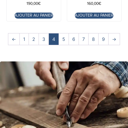
190,00
€
160,00
€
AJOUTER AU PANIER
AJOUTER AU PANIER
←
1
2
3
4
5
6
7
8
9
→