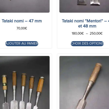
Tataki nomi – 47 mm
Tataki nomi “Mentori” – 
et 48 mm
70,00
€
180,00
€
–
250,00
€
AJOUTER AU PANIER
CHOIX DES OPTIONS