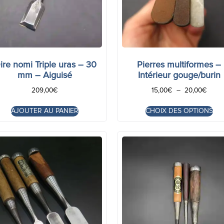
ire nomi Triple uras – 30
Pierres multiformes –
mm – Aiguisé
Intérieur gouge/burin
209,00
€
15,00
€
–
20,00
€
AJOUTER AU PANIER
CHOIX DES OPTIONS