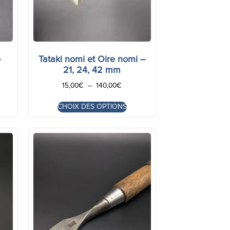
–
Tataki nomi et Oire nomi –
21, 24, 42 mm
15,00
€
–
140,00
€
CHOIX DES OPTIONS